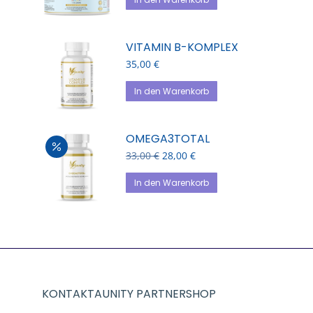
40,00 €
38,00 €.
VITAMIN B-KOMPLEX
35,00
€
In den Warenkorb
OMEGA3TOTAL
Ursprünglicher
Aktueller
33,00
€
28,00
€
Preis
Preis
war:
ist:
In den Warenkorb
33,00 €
28,00 €.
KONTAKTAUNITY PARTNERSHOP