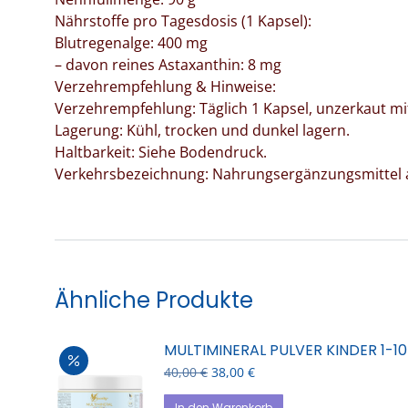
​Nährstoffe pro Tagesdosis (1 Kapsel):
​Blutregenalge: 400 mg
​– davon reines Astaxanthin: 8 mg
​Verzehrempfehlung & Hinweise:
​Verzehrempfehlung: Täglich 1 Kapsel, unzerkaut m
​Lagerung: Kühl, trocken und dunkel lagern.
​Haltbarkeit: Siehe Bodendruck.
​Verkehrsbezeichnung: Nahrungsergänzungsmittel a
Ähnliche Produkte
MULTIMINERAL PULVER KINDER 1-1
Ursprünglicher
Aktueller
40,00
€
38,00
€
Preis
Preis
war:
ist:
In den Warenkorb