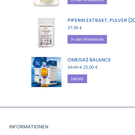
PIPERIN EXTRAKT, PULVER (2
37,90
€
In den Warenkorb
OMEGA3 BALANCE
Ursprünglicher
Aktueller
33,00
€
25,00
€
Preis
Preis
war:
ist:
Details
33,00 €
25,00 €.
INFORMATIONEN