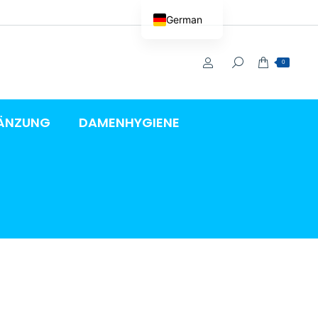
German
0
ÄNZUNG
DAMENHYGIENE
N –
TZ &