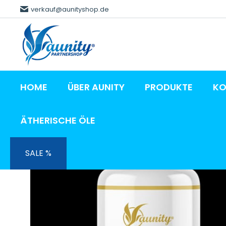
verkauf@aunityshop.de
HOME
ÜBER AUNITY
PRODUKTE
KO
ÄTHERISCHE ÖLE
Angebot!
SALE %