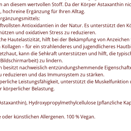
 an diesem wertvollen Stoff. Da der Körper Astaxanthin nic
, hochreine Ergänzung für Ihren Alltag.
ergänzungsmittels:
raftvollsten Antioxidantien in der Natur. Es unterstützt den K
chützen und oxidativen Stress zu reduzieren.
che Hautelastizität, hilft bei der Bekämpfung von Anzeichen 
Kollagen – für ein strahlenderes und jugendlicheres Hautbi
zhaut, kann die Sehkraft unterstützen und hilft, die typisc
Bildschirmarbeit) zu lindern.
 besitzt nachweislich entzündungshemmende Eigenschafte
zu reduzieren und das Immunsystem zu stärken.
perliche Leistungsfähigkeit, unterstützt die Muskelfunktion
r körperlicher Belastung.
Astaxanthin), Hydroxypropylmethylcellulose (pflanzliche Kap
ne oder künstlichen Allergenen. 100 % Vegan.