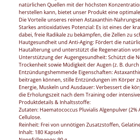
natürlichen Quellen mit der höchsten Konzentration
herstellen kann, bietet unser Produkt eine optimale
​Die Vorteile unseres reinen Astaxanthin-Nahrungs
​Starkes antioxidatives Potenzial: Es ist eines der k
dabei, freie Radikale zu bekämpfen, die Zellen zu s
​Hautgesundheit und Anti-Aging: Fördert die natürli
Hautalterung und unterstützt die Regeneration von 
​Unterstützung der Augengesundheit: Schützt die Net
Trockenheit sowie Müdigkeit der Augen (z. B. durch 
​Entzündungshemmende Eigenschaften: Astaxanthin
beitragen können, stille Entzündungen im Körper 
​Energie, Muskeln und Ausdauer: Verbessert die kör
die Erholungszeit nach dem Training oder intensive
​Produktdetails & Inhaltsstoffe:
​Zutaten: Haematococcus Pluvialis Algenpulver (2% 
Cellulose.
​Reinheit: Frei von unnötigen Zusatzstoffen, Gelati
​Inhalt: 180 Kapseln
​Nennfüllmenge: 90 g