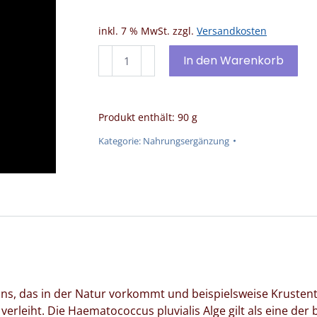
war:
ist:
40,00 €
38,00 €.
inkl. 7 % MwSt.
zzgl.
Versandkosten
aunity
In den Warenkorb
ASTAXANTHIN
–
Premium-
Produkt enthält: 90
g
Zellschutz
&
Kategorie:
Nahrungsergänzung
Ganzheitliche
Gesundheit
Menge
idans, das in der Natur vorkommt und beispielsweise Krustent
erleiht. Die Haematococcus pluvialis Alge gilt als eine der 