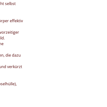
ht selbst
örper effektiv
vorzeitiger
ld.
he
n, die dazu
 und verkürzt
selhülle),