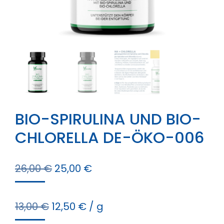
BIO-SPIRULINA UND BIO-
CHLORELLA DE-ÖKO-006
Ursprünglicher
Aktueller
26,00
€
25,00
€
Preis
Preis
war:
ist:
13,00
€
12,50
€
/
g
26,00 €
25,00 €.