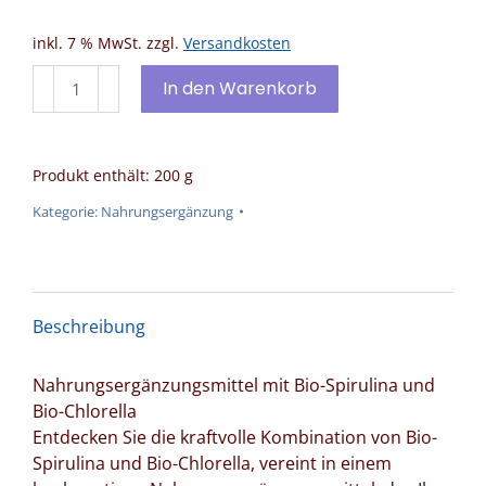
inkl. 7 % MwSt.
zzgl.
Versandkosten
Bio-
In den Warenkorb
Spirulina
und
Bio-
Produkt enthält: 200
g
Chlorella
DE-
Kategorie:
Nahrungsergänzung
ÖKO-
006
Menge
Beschreibung
Nahrungsergänzungsmittel mit Bio-Spirulina und
Bio-Chlorella
Entdecken Sie die kraftvolle Kombination von Bio-
Spirulina und Bio-Chlorella, vereint in einem