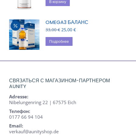
составляла
35,00 €.
В корзину
40,00 €.
OMEGA3 БАЛАНС
Первоначальная
Текущая
33,00
€
25,00
€
цена
цена:
составляла
25,00 €.
Подробнее
33,00 €.
СВЯЗАТЬСЯ С МАГАЗИНОМ-ПАРТНЕРОМ
AUNITY
Adresse:
Nibelungenring 22 | 67575 Eich
Телефон:
0177 66 94 104
Email:
verkauf@aunityshop.de