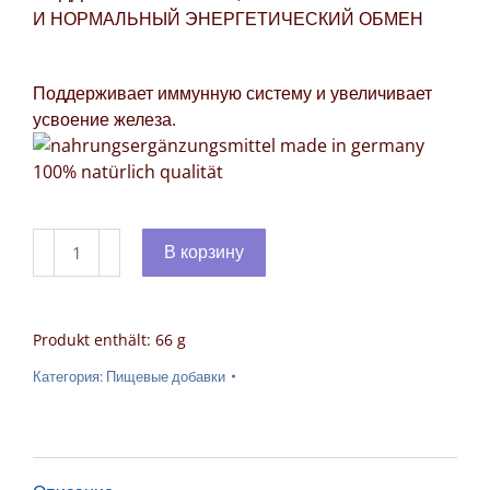
И НОРМАЛЬНЫЙ ЭНЕРГЕТИЧЕСКИЙ ОБМЕН
Поддерживает иммунную систему и увеличивает
усвоение железа.
Количество
В корзину
товара
VITAMIN
B-
Produkt enthält: 66
g
KOMPLEX
Категория:
Пищевые добавки