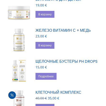
19,00
€
В корзину
ЖЕЛЕЗО ВИТАМИН С + МЕДЬ
23,00
€
В корзину
ЩЕЛОЧНЫЕ БУСТЕРЫ PH DROPS
15,00
€
Подробнее
КЛЕТОЧНЫЙ КОМПЛЕКС
Первоначальная
Текущая
40,00
€
35,00
€
цена
цена: